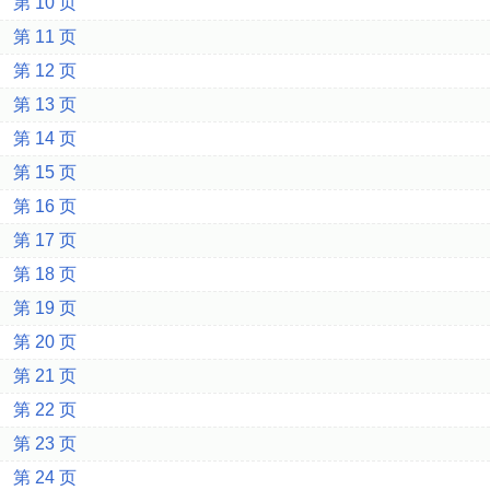
第 10 页
第 11 页
第 12 页
第 13 页
第 14 页
第 15 页
第 16 页
第 17 页
第 18 页
第 19 页
第 20 页
第 21 页
第 22 页
第 23 页
第 24 页