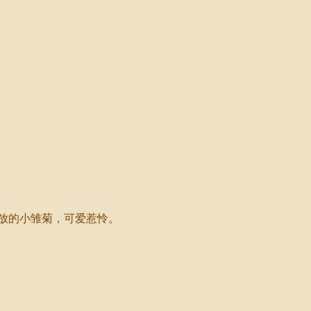
放的小雏菊，可爱惹怜。