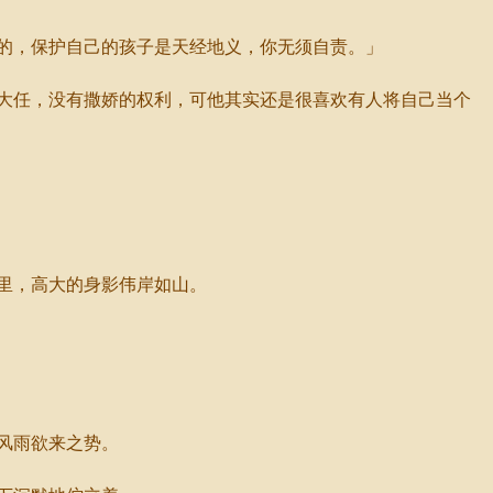
的，保护自己的孩子是天经地义，你无须自责。」
大任，没有撒娇的权利，可他其实还是很喜欢有人将自己当个
里，高大的身影伟岸如山。
风雨欲来之势。