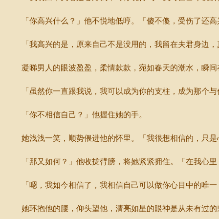
「你高兴什么？」他不悦地低哼。「傻不傻，受伤了还高
「我高兴的是，原来自己不是没用的，我留在夫君身边，
凝睇男人的眼波盈盈，柔情款款，宛如春天的潮水，瞬间
「虽然你一直跟我说，我可以成为你的支柱，成为那个与你
「你不相信自己？」他握住她的手。
她浅浅一笑，顺势偎进他的怀里。「我很想相信的，只是心
「那又如何？」他收拢臂膀，将她紧紧拥住。「在我心里
「嗯，我如今相信了，我相信自己可以做你心目中的唯一
她环抱他的腰，仰头望他，清亮如星的眼神是从未有过的坚