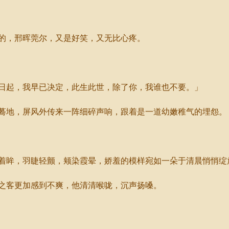
，邢晖莞尔，又是好笑，又无比心疼。
起，我早已决定，此生此世，除了你，我谁也不要。」
地，屏风外传来一阵细碎声响，跟着是一道幼嫩稚气的埋怨。
眸，羽睫轻颤，颊染霞晕，娇羞的模样宛如一朵于清晨悄悄绽
客更加感到不爽，他清清喉咙，沉声扬嗓。