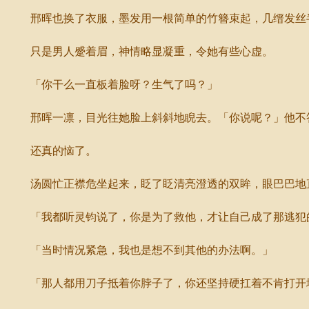
邢晖也换了衣服，墨发用一根简单的竹簪束起，几缙发丝半
只是男人蹙着眉，神情略显凝重，令她有些心虚。
「你干么一直板着脸呀？生气了吗？」
邢晖一凛，目光往她脸上斜斜地睨去。「你说呢？」他不
还真的恼了。
汤圆忙正襟危坐起来，眨了眨清亮澄透的双眸，眼巴巴地直
「我都听灵钧说了，你是为了救他，才让自己成了那逃犯
「当时情况紧急，我也是想不到其他的办法啊。」
「那人都用刀子抵着你脖子了，你还坚持硬扛着不肯打开