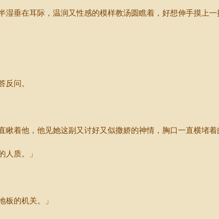
湿垂在耳际，温润又性感的模样教汤圆瞧着，好想伸手摸上一
答反问。
瞅着他，他见她这副又讨好又似撒娇的神情，胸口一直横堵着
的人质。」
地板的机关。」