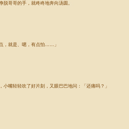
挣脱哥哥的手，就咚咚地奔向汤圆。
点，就是、嗯，有点怕……」
，小嘴轻轻吹了好片刻，又眼巴巴地问：「还痛吗？」