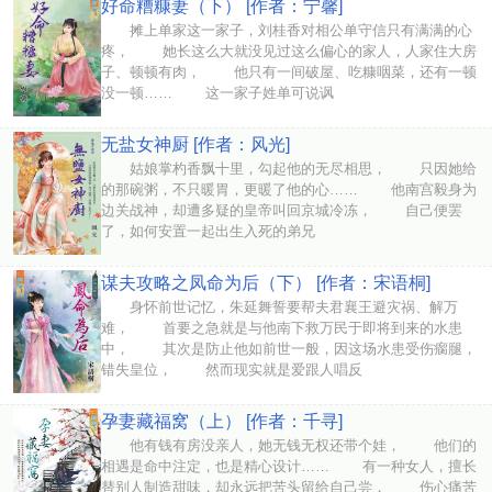
好命糟糠妻（下） [作者：宁馨]
摊上单家这一家子，刘桂香对相公单守信只有满满的心
疼， 她长这么大就没见过这么偏心的家人，人家住大房
子、顿顿有肉， 他只有一间破屋、吃糠咽菜，还有一顿
没一顿…… 这一家子姓单可说讽
无盐女神厨 [作者：风光]
姑娘掌杓香飘十里，勾起他的无尽相思， 只因她给
的那碗粥，不只暖胃，更暖了他的心…… 他南宫毅身为
边关战神，却遭多疑的皇帝叫回京城冷冻， 自己便罢
了，如何安置一起出生入死的弟兄
谋夫攻略之凤命为后（下） [作者：宋语桐]
身怀前世记忆，朱延舞誓要帮夫君襄王避灾祸、解万
难， 首要之急就是与他南下救万民于即将到来的水患
中， 其次是防止他如前世一般，因这场水患受伤瘸腿，
错失皇位， 然而现实就是爱跟人唱反
孕妻藏福窝（上） [作者：千寻]
他有钱有房没亲人，她无钱无权还带个娃， 他们的
相遇是命中注定，也是精心设计…… 有一种女人，擅长
替别人制造甜味，却永远把苦头留给自己尝， 伤心痛苦