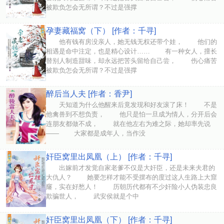
被欺负怎会无所谓？不过是强撑
孕妻藏福窝（下） [作者：千寻]
他有钱有房没亲人，她无钱无权还带个娃， 他们的
相遇是命中注定，也是精心设计…… 有一种女人，擅长
替别人制造甜味，却永远把苦头留给自己尝， 伤心痛苦
被欺负怎会无所谓？不过是强撑
醉后当人夫 [作者：香尹]
天知道为什么他醒来后竟发现和好友滚了床！ 不是
他禽兽到不想负责， 他只是怕一旦成为情人，分开后会
连朋友都做不成， 就在他左右为难之际，她却率先说
—— 大家都是成年人，当作没
奸臣窝里出凤凰（上） [作者：千寻]
出嫁前才发觉自家老爹不仅是大奸臣，还是未来夫君的
大仇人？ 她要怎样才能不受摆布的度过这人生路上大窟
窿，实在好愁人！ 历朝历代都有不少奸险小人伪装忠良
欺骗世人， 武安侯就是个中
奸臣窝里出凤凰（下） [作者：千寻]