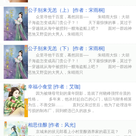
公子别来无恙（上） [作者：宋雨桐]
众里寻他千百度，蓦然回首── 朱晴雨大惊：大胡
子海盗怎变成高门贵公子？！ 天下最惊悚的事，莫过于
一穿越就从海中被捞到一艘海盗船上吧？ 面对一群凶神
恶煞又野蛮的大男人，朱晴雨只
公子别来无恙（下） [作者：宋雨桐]
众里寻他千百度，蓦然回首── 朱晴雨大惊：大胡
子海盗怎变成高门贵公子？！ 天下最惊悚的事，莫过于
一穿越就从海中被捞到一艘海盗船上吧？ 面对一群凶神
恶煞又野蛮的大男人，朱晴雨只
幸福小食堂 [作者：艾珈]
因为被继母苛刻的童年阴影，造就了何晓峰强悍冷漠的
性格， 多年来，他冰封起自己的心门，镇日与财务精算
为伍，不善交际…… 直到父亲过世后，他为了处理连年
亏损的制布厂，回到睽违已久的故乡，
相思佳酿 [作者：风光]
京城来的状元郎看上小村里酿酒养家的霸王花？ 只