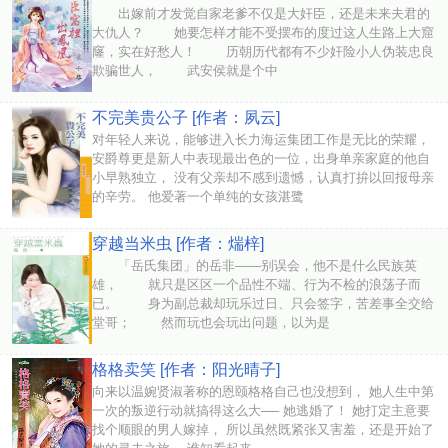
出嫁前才发觉自家老爹不仅是大奸臣，还是未来夫君的
大仇人？ 她要怎样才能不受摆布的度过这人生路上大窟
窿，实在好愁人！ 历朝历代都有不少奸险小人伪装忠良
欺骗世人， 武安侯就是个中
不完美贵公子 [作者：夙云]
对年轻人来说，能够进入长力海运集团工作是无比的荣耀，
安爵尊更是新人中表现最出色的一位，出身单亲家庭的他自
小早熟独立， 没有父亲却不感到遗憾，认真打拚以回报母亲
的辛劳。 他爱著一个单纯的女孩湛鹭
穿越当米虫 [作者：煓梓]
「岳氏集团」的岳非——别误会，他不是什么民族英
雄， 就只是区区一个品性不端、行为不检的浪荡子而
已。 身为副总裁却玩乐过日、只会签字，苦差事全交给
堂哥； 然而玩也会玩出问题，以为是
格格卖笑 [作者：阳光晴子]
向来以温婉贤淑著称的恩颐格格自己也没想到， 她人生中第
一次的叛逆行动就搞得这么大── 她逃婚了！ 她打定主意要
找个顺眼的男人嫁掉， 所以虽然既紧张又害羞，还是开始了