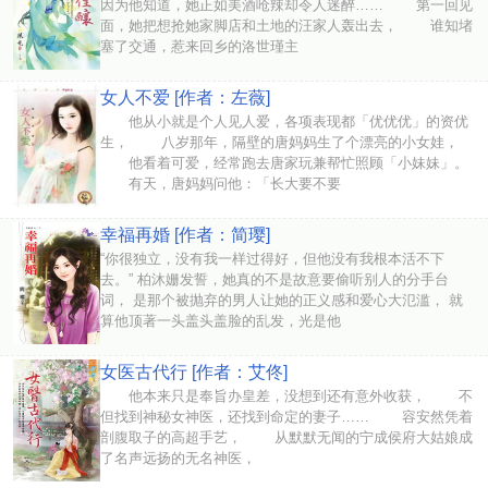
因为他知道，她正如美酒呛辣却令人迷醉…… 第一回见
面，她把想抢她家脚店和土地的汪家人轰出去， 谁知堵
塞了交通，惹来回乡的洛世瑾主
女人不爱 [作者：左薇]
他从小就是个人见人爱，各项表现都「优优优」的资优
生， 八岁那年，隔壁的唐妈妈生了个漂亮的小女娃，
他看着可爱，经常跑去唐家玩兼帮忙照顾「小妹妹」。
有天，唐妈妈问他：「长大要不要
幸福再婚 [作者：简璎]
“你很独立，没有我一样过得好，但他没有我根本活不下
去。” 柏沐姗发誓，她真的不是故意要偷听别人的分手台
词， 是那个被抛弃的男人让她的正义感和爱心大氾滥， 就
算他顶著一头盖头盖脸的乱发，光是他
女医古代行 [作者：艾佟]
他本来只是奉旨办皇差，没想到还有意外收获， 不
但找到神秘女神医，还找到命定的妻子…… 容安然凭着
剖腹取子的高超手艺， 从默默无闻的宁成侯府大姑娘成
了名声远扬的无名神医，