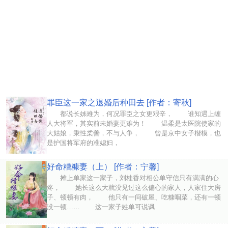
罪臣这一家之退婚后种田去 [作者：寄秋]
都说长姊难为，何况罪臣之女更艰辛， 谁知遇上缠
人大将军，其实前未婚妻更难为！ 温柔是太医院使家的
大姑娘，秉性柔善，不与人争， 曾是京中女子楷模，也
是护国将军府的准媳妇，
好命糟糠妻（上） [作者：宁馨]
摊上单家这一家子，刘桂香对相公单守信只有满满的心
疼， 她长这么大就没见过这么偏心的家人，人家住大房
子、顿顿有肉， 他只有一间破屋、吃糠咽菜，还有一顿
没一顿…… 这一家子姓单可说讽