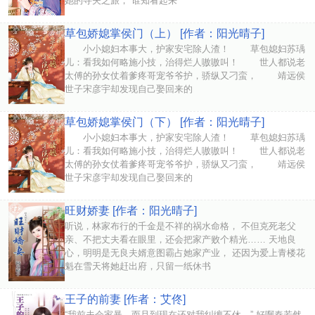
她的寻夫之旅， 谁知看起来
草包娇媳掌侯门（上） [作者：阳光晴子]
小小媳妇本事大，护家安宅除人渣！ 草包媳妇苏瑀
儿：看我如何略施小技，治得烂人嗷嗷叫！ 世人都说老
太傅的孙女仗着爹疼哥宠爷爷护，骄纵又刁蛮， 靖远侯
世子宋彦宇却发现自己娶回来的
草包娇媳掌侯门（下） [作者：阳光晴子]
小小媳妇本事大，护家安宅除人渣！ 草包媳妇苏瑀
儿：看我如何略施小技，治得烂人嗷嗷叫！ 世人都说老
太傅的孙女仗着爹疼哥宠爷爷护，骄纵又刁蛮， 靖远侯
世子宋彦宇却发现自己娶回来的
旺财娇妻 [作者：阳光晴子]
听说，林家布行的千金是不祥的祸水命格， 不但克死老父
亲、不把丈夫看在眼里，还会把家产败个精光…… 天地良
心，明明是无良夫婿意图霸占她家产业， 还因为爱上青楼花
魁在雪天将她赶出府，只留一纸休书
王子的前妻 [作者：艾佟]
“我前夫会家暴，而且到现在还对我纠缠不休。” 好啊秦若然