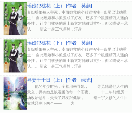
瑶娘犯桃花（上） [作者：莫颜]
弃妇瑶娘被人害死，幸而她救的小狐狸牺牲一条尾巴让她重
生！ 自此瑶娘和小狐狸成了好友，还多了个狐狸精万人迷的
外挂， 让专门收妖的道士靳玄对她难以抗拒，但又嘴硬不承
认…… 靳玄一身正气凛然，浑身
瑶娘犯桃花（下） [作者：莫颜]
弃妇瑶娘被人害死，幸而她救的小狐狸牺牲一条尾巴让她重
生！ 自此瑶娘和小狐狸成了好友，还多了个狐狸精万人迷的
外挂， 让专门收妖的道士靳玄对她难以抗拒，但又嘴硬不承
认…… 靳玄一身正气凛然，浑身
寻妻千千日（上） [作者：绿光]
他的年少时光，全都用来寻她， 寻觅她是他人生的
意义，拥有她足以温暖他每一个雨夜。 十二年前经历一
场政治恶斗，失去了好友跟健康， 秦王宇文修的人生目
标就只剩下两个—— 为