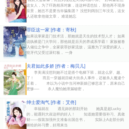
这女人，为了吓跑相亲对象，连这种谎也扯， 那他再不现身
应景，她岂不是要当诈骗集团？ 没想到阔别三年没见，这女
人还敢拿他做文章， 难道她忘
罪臣这一家 [作者：寄秋]
如果说掌家是门技术活，那她就是天生的技术型人才； 如果
说纨裤是门大学问，那他就是后天的养成系学霸！ 家族被卷
入储位之争中，全家获罪抄家流放， 温雅为了深爱的家人，
咬牙代父受过滚钉板， 一身
夫君如此多娇 [作者：梅贝儿]
李美满没想到她不过是搭个电梯下班，就这么穿、越、
了！ 而且一穿越就目睹大街杀人事件，还被杀人魔逮个
正着， 本以为小说中当河神新娘已够悲哀了，原来自己
更惨── 杀人魔怕她泄漏秘密，
绅士爱淘气 [作者：艾佟]
幸福就在 遇见妳的那刻开始 她真是超Lucky
的，能遇到大叔这样的好人！ 知道她需要假补习、真敛
财——假装加强外文准备出国念书， 实际上A走部分妈
咪给的补习费，好用来当