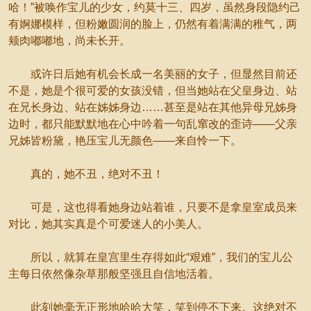
哈！”被唤作宝儿的少女，约莫十三、四岁，虽然身段隐约己
有婀娜模样，但粉嫩圆润的脸上，仍然有着满满的稚气，两
颊肉嘟嘟地，尚未长开。
或许日后她有机会长成一名美丽的女子，但显然目前还
不是，她是个很可爱的女孩没错，但当她站在父皇身边、站
在兄长身边、站在姊姊身边……甚至是站在其他异母兄姊身
边时，都只能默默地在心中吟着一句乱窜改的歪诗——父亲
兄姊皆粉黛，艳压宝儿无颜色——来自怜一下。
真的，她不丑，绝对不丑！
可是，这也得看她身边站着谁，只要不是拿皇室成员来
对比，她其实真是个可爱迷人的小美人。
所以，就算在皇宫里生存得如此“艰难”，我们的宝儿公
主每日依然像杂草那般坚强且自信地活着。
此刻她毫无正形地哈哈大笑，笑到停不下来。这绝对不