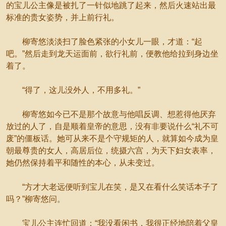
的宝儿公主像是被扎了一针似地跳了起来，然后火速站出最
标准的贵女姿势，并上前行礼。
柳寄悠淡淡扫了脸色紧张的小女儿一眼，才道：“起
吧。”然后走到龙天运面前，欲行礼前，便教他给拉到身边坐
着了。
“得了，这儿没外人，不用多礼。”
柳寄悠如今已不是那个故意与他唱反调、想惹得他厌弃
放过的人了，自是顺着皇帝的意思，没有非要说什么“礼不可
废”的僵板话。她可从来不是个守规矩的人，就算如今成为皇
朝最尊贵的女人，高居后位，统摄六宫，为天下妇女表率，
她仍然保持着平和随性的本心，从未变过。
“方才大老远便听到宝儿在笑，是又在看什么笑话本子了
吗？”柳寄悠问。
宝儿公主连忙回道：“我没看闲书，我很正经地陪着父皇