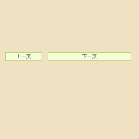
上一页
下一页